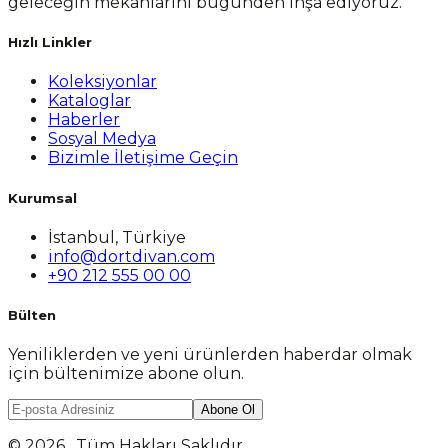
geleceğin mekanlarını bugünden inşa ediyoruz.
Hızlı Linkler
Koleksiyonlar
Kataloglar
Haberler
Sosyal Medya
Bizimle İletişime Geçin
Kurumsal
İstanbul, Türkiye
info@dortdivan.com
+90 212 555 00 00
Bülten
Yeniliklerden ve yeni ürünlerden haberdar olmak
için bültenimize abone olun.
Abone Ol
© 2026 . Tüm Hakları Saklıdır.